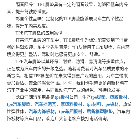
隔音降噪：TPE脚垫具有一定的隔音效果，能够降低车内噪
音，提升驾驶舒适度。
彰显个性品味：定制化的TPE脚垫能够展现车主的个性品
味，提升车内美观度。
TPE汽车脚垫的应用案例
在某汽车品牌的车型中，TPE脚垫作为标准配置受到了消费
者的热烈欢迎。车主李先生表示：“自从使用了TPE脚垫，车内环
境变得更加整洁，驾驶时也感觉更加安全、舒适。”
TPE汽车脚垫以其环保、耐候、防滑、易清洗等多重优点，
正在成为汽车内饰的升级之选。随着消费者对汽车品质要求的不
断提高，相信TPE脚垫将在未来得到更广泛的应用，为车主带来
更加舒适、安全的驾驶体验。同时，我们也期待更多创新材料在
汽车产业中的应用，共同推动汽车产业的绿色、可持续发展。
龙口江湖汽车用品是
tpe板材
公司，生产
tpe脚垫
，
塑胶板材
，
tpe汽车脚垫
，
汽车挡泥瓦
，
厚塑料板材
，
tpe材料
，
pe板材
，热塑
性弹性体，
汽车内饰板材
，
tpe车厢板材
，
后备箱塑胶垫
，汽车内
饰板材等汽车用品，欢迎广大新老客户拨打电话咨询。