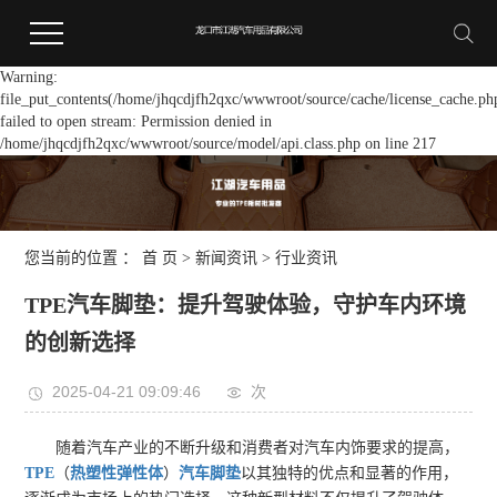
Warning:
file_put_contents(/home/jhqcdjfh2qxc/wwwroot/source/cache/license_cache.ph
failed to open stream: Permission denied in
/home/jhqcdjfh2qxc/wwwroot/source/model/api.class.php on line 217
您当前的位置 ：
首 页
>
新闻资讯
>
行业资讯
TPE汽车脚垫：提升驾驶体验，守护车内环境
的创新选择
2025-04-21 09:09:46
次
随着汽车产业的不断升级和消费者对汽车内饰要求的提高，
TPE
（
热塑性弹性体
）
汽车脚垫
以其独特的优点和显著的作用，