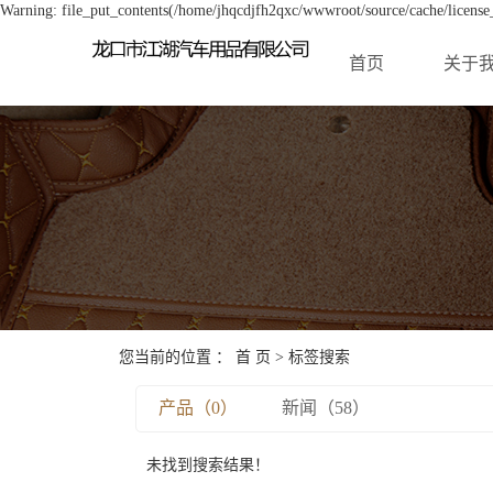
Warning: file_put_contents(/home/jhqcdjfh2qxc/wwwroot/source/cache/license_
首页
关于
您当前的位置 ：
首 页
> 标签搜索
产品（0）
新闻（58）
未找到搜索结果！