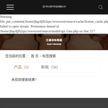
Warning:
file_put_contents(/home/jhqcdjfh2qxc/wwwroot/source/cache/license_cache.ph
failed to open stream: Permission denied in
/home/jhqcdjfh2qxc/wwwroot/source/model/api.class.php on line 217
您当前的位置 ：
首 页
> 标签搜索
产品（0）
新闻（56）
未找到搜索结果！