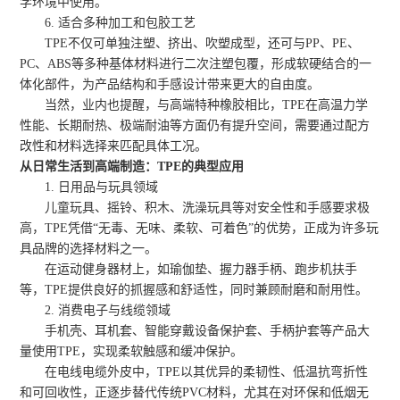
学环境中使用。
6. 适合多种加工和包胶工艺
TPE不仅可单独注塑、挤出、吹塑成型，还可与PP、PE、
PC、ABS等多种基体材料进行二次注塑包覆，形成软硬结合的一
体化部件，为产品结构和手感设计带来更大的自由度。
当然，业内也提醒，与高端特种橡胶相比，TPE在高温力学
性能、长期耐热、极端耐油等方面仍有提升空间，需要通过配方
改性和材料选择来匹配具体工况。
从日常生活到高端制造：TPE的典型应用
1. 日用品与玩具领域
儿童玩具、摇铃、积木、洗澡玩具等对安全性和手感要求极
高，TPE凭借“无毒、无味、柔软、可着色”的优势，正成为许多玩
具品牌的选择材料之一。
在运动健身器材上，如瑜伽垫、握力器手柄、跑步机扶手
等，TPE提供良好的抓握感和舒适性，同时兼顾耐磨和耐用性。
2. 消费电子与线缆领域
手机壳、耳机套、智能穿戴设备保护套、手柄护套等产品大
量使用TPE，实现柔软触感和缓冲保护。
在电线电缆外皮中，TPE以其优异的柔韧性、低温抗弯折性
和可回收性，正逐步替代传统PVC材料，尤其在对环保和低烟无