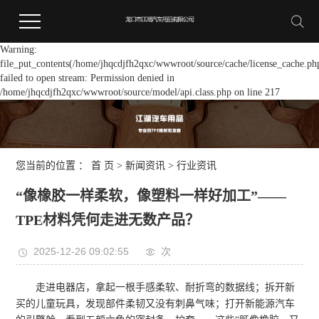
Warning:
file_put_contents(/home/jhqcdjfh2qxc/wwwroot/source/cache/license_cache.ph
failed to open stream: Permission denied in
/home/jhqcdjfh2qxc/wwwroot/source/model/api.class.php on line 217
您当前的位置 ：
首 页
>
新闻资讯
>
行业资讯
“像橡胶一样柔软，像塑料一样好加工”——
TPE材料凭何走进无数产品？
2025-12-26 09:02:55
次
走进电器店，拿起一根手感柔软、耐折弯的数据线；拆开新
买的儿童玩具，发现部件柔韧又没有刺鼻气味；打开新能源汽车