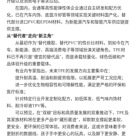
升级以及消费电子需求拉动。
在国内，会通等高性能弹性体企业通过自主研发和配方优
化，已在汽车内饰、底盘冷却管等领域实现关键材料国产化，替
代部分进口PVC和EPDM材料，为新能源汽车和智能汽车供应链提
供支撑。
从“替代者”走向“新主角”
从最初作为“替代橡胶、替代PVC”的性价比材料，到如今在汽
车、新能源、医疗、高端消费电子等领域扮演关键角色，TPE材
料已不再只是“便宜的替代品”，而是承载轻量化、绿色低碳和产
品体验升级的重要载体。
有业内专家指出，未来TPE的发展方向主要集中在：
提升耐高温、耐油和耐疲劳极限，以拓展更严苛工况应用；
进一步优化生物相容性和可降解性能，满足更严格的环保和
医疗标准；
针对特定行业开发定制化配方，如低挥发、低气味内饰材
料、耐冷却液TPV等。
可以预见，在“双碳”目标和高质量发展的双重推动下，TPE及
其家族材料将在更多产品中“藏形匿迹”，却默默支撑起更柔软、
更安全、更环保的日常体验。对消费者来说，这或许意味着手中
更耐折的数据线、孩子手中更安心的玩具，以及脚下更安静、更