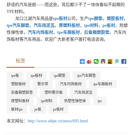
舒适的汽车座舱——而这些，背后都少不了一块块看似不起眼的
TPE材料。
龙口江湖汽车用品是
tpe板材
公司，生产
tpe脚垫
，
塑胶板材
，
tpe汽车脚垫
，
汽车挡泥瓦
，
厚塑料板材
，
tpe材料
，
pe板材
，热塑
性弹性体，
汽车内饰板材
，
tpe车厢板材
，
后备箱塑胶垫
，汽车内
饰板材等汽车用品，欢迎广大新老客户拨打电话咨询。
标签
tpe板
tpe板材
tpe脚垫
tpe汽车脚垫
塑胶板材
警示带
汽车内饰板材
tpe车厢板材
后备箱塑胶垫
塑料警示板
汽车挡泥瓦
厚塑料板材
tpe材料
热塑性弹性体
tpe
板材tpe
pe板
pe板材
本文网址：
http://www.sdtpe.cn/news/695.html