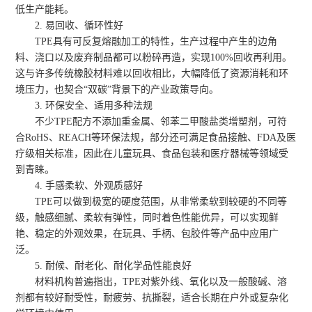
低生产能耗。
2. 易回收、循环性好
TPE具有可反复熔融加工的特性，生产过程中产生的边角
料、浇口以及废弃制品都可以粉碎再造，实现100%回收再利用。
这与许多传统橡胶材料难以回收相比，大幅降低了资源消耗和环
境压力，也契合“双碳”背景下的产业政策导向。
3. 环保安全、适用多种法规
不少TPE配方不添加重金属、邻苯二甲酸盐类增塑剂，可符
合RoHS、REACH等环保法规，部分还可满足食品接触、FDA及医
疗级相关标准，因此在儿童玩具、食品包装和医疗器械等领域受
到青睐。
4. 手感柔软、外观质感好
TPE可以做到极宽的硬度范围，从非常柔软到较硬的不同等
级，触感细腻、柔软有弹性，同时着色性能优异，可以实现鲜
艳、稳定的外观效果，在玩具、手柄、包胶件等产品中应用广
泛。
5. 耐候、耐老化、耐化学品性能良好
材料机构普遍指出，TPE对紫外线、氧化以及一般酸碱、溶
剂都有较好耐受性，耐疲劳、抗撕裂，适合长期在户外或复杂化