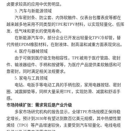
卤要求较高的应用中优势明显。
3. 汽车与新能源领域
汽车密封条、防尘套、内饰软触件、仪表台包覆表皮等都在
越来越多地采用不同类型的TPE和TPV材料，以实现轻量化、低挥
发、低气味和更长的使用寿命。
在新能源汽车中，部分企业已开发出轻量化TPV冷却管，替
代传统EPDM橡胶材料，在耐液体、耐高温和减重方面表现突出。
4. 医疗与器械领域
由于可做到医疗级生物相容性，TPE被用于医疗管路、密封
件、输液器组件、手柄和按键等，为医疗产品提供柔软触感和可
靠密封，同时满足相关法规要求。
5. 家电与工具领域
电钻、电扳手等电动工具的手柄包胶，家用电器按钮、密封
圈、减震脚垫等，同样大量采用TPE，实现防滑、减震和舒适手
感。
市场持续扩张：需求背后是产业升级
多家市场研究机构的报告显示，全球TPE市场规模正保持稳
定增长，预计到2030年有望达到数百亿美元规模，其中热塑性聚
烯烃（TPO）等产品增速较快，主要受到汽车轻量化、电线电缆