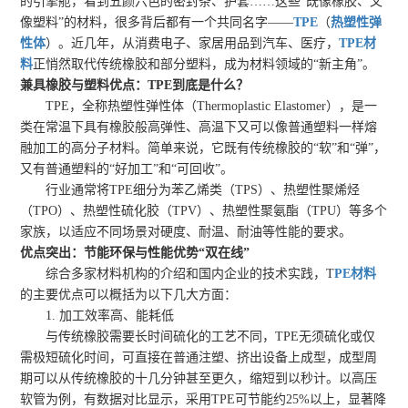
的引擎舱，看到五颜六色的密封条、护套……这些“既像橡胶、又
像塑料”的材料，很多背后都有一个共同名字——
TPE
（
热塑性弹
性体
）。近几年，从消费电子、家居用品到汽车、医疗，
TPE材
料
正悄然取代传统橡胶和部分塑料，成为材料领域的“新主角”。
兼具橡胶与塑料优点：TPE到底是什么？
TPE，全称热塑性弹性体（Thermoplastic Elastomer），是一
类在常温下具有橡胶般高弹性、高温下又可以像普通塑料一样熔
融加工的高分子材料。简单来说，它既有传统橡胶的“软”和“弹”，
又有普通塑料的“好加工”和“可回收”。
行业通常将TPE细分为苯乙烯类（TPS）、热塑性聚烯烃
（TPO）、热塑性硫化胶（TPV）、热塑性聚氨酯（TPU）等多个
家族，以适应不同场景对硬度、耐温、耐油等性能的要求。
优点突出：节能环保与性能优势“双在线”
综合多家材料机构的介绍和国内企业的技术实践，T
PE材料
的主要优点可以概括为以下几大方面：
1. 加工效率高、能耗低
与传统橡胶需要长时间硫化的工艺不同，TPE无须硫化或仅
需极短硫化时间，可直接在普通注塑、挤出设备上成型，成型周
期可以从传统橡胶的十几分钟甚至更久，缩短到以秒计。以高压
软管为例，有数据对比显示，采用TPE可节能约25%以上，显著降