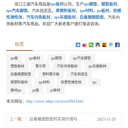
龙口江湖汽车用品是
tpe板材
公司，生产
tpe脚垫
，
塑胶板材
，
tpe汽车脚垫
，汽车挡泥瓦，
厚塑料板材
，
tpe材料
，
pe板材
，
热塑
性弹性体
，
汽车内饰板材
，
tpe车厢板材
，
后备箱塑胶垫
，汽车内
饰板材等汽车用品，欢迎广大新老客户拨打电话咨询。
标签
tpe板
tpe板材
tpe脚垫
tpe汽车脚垫
塑胶板材
警示带
汽车内饰板材
tpe车厢板材
后备箱塑胶垫
塑料警示板
汽车挡泥瓦
厚塑料板材
tpe材料
热塑性弹性体
tpe
板材tpe
pe板
pe板材
本文网址：
http://www.sdtpe.cn/news/694.html
上一篇：
后备箱塑胶垫的实用价值与多重作用：提升用车体验的“隐形守护者”
2025-11-20