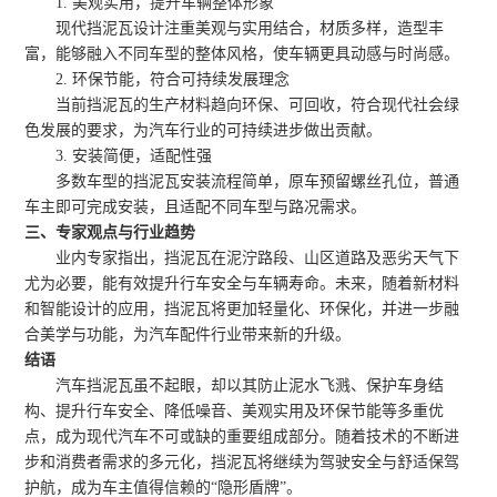
1. 美观实用，提升车辆整体形象
现代挡泥瓦设计注重美观与实用结合，材质多样，造型丰
富，能够融入不同车型的整体风格，使车辆更具动感与时尚感。
2. 环保节能，符合可持续发展理念
当前挡泥瓦的生产材料趋向环保、可回收，符合现代社会绿
色发展的要求，为汽车行业的可持续进步做出贡献。
3. 安装简便，适配性强
多数车型的挡泥瓦安装流程简单，原车预留螺丝孔位，普通
车主即可完成安装，且适配不同车型与路况需求。
三、专家观点与行业趋势
业内专家指出，挡泥瓦在泥泞路段、山区道路及恶劣天气下
尤为必要，能有效提升行车安全与车辆寿命。未来，随着新材料
和智能设计的应用，挡泥瓦将更加轻量化、环保化，并进一步融
合美学与功能，为汽车配件行业带来新的升级。
结语
汽车挡泥瓦虽不起眼，却以其防止泥水飞溅、保护车身结
构、提升行车安全、降低噪音、美观实用及环保节能等多重优
点，成为现代汽车不可或缺的重要组成部分。随着技术的不断进
步和消费者需求的多元化，挡泥瓦将继续为驾驶安全与舒适保驾
护航，成为车主值得信赖的“隐形盾牌”。