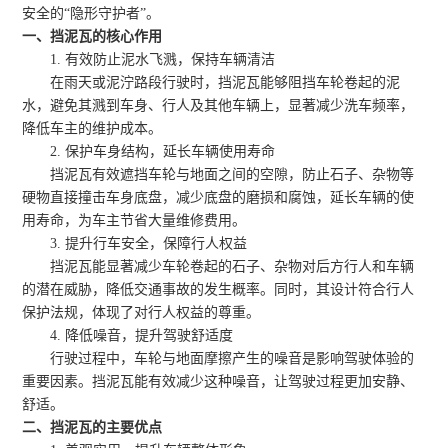
安全的“隐形守护者”。
一、挡泥瓦的核心作用
1. 有效防止泥水飞溅，保持车辆清洁
在雨天或泥泞路段行驶时，挡泥瓦能够阻挡车轮卷起的泥
水，避免其溅到车身、行人及其他车辆上，显著减少洗车频率，
降低车主的维护成本。
2. 保护车身结构，延长车辆使用寿命
挡泥瓦有效遮挡车轮与地面之间的空隙，防止石子、杂物等
硬物直接撞击车身底盘，减少底盘的磨损和腐蚀，延长车辆的使
用寿命，为车主节省大量维修费用。
3. 提升行车安全，保障行人权益
挡泥瓦能显著减少车轮卷起的石子、杂物对后方行人和车辆
的潜在威胁，降低交通事故的发生概率。同时，其设计符合行人
保护法规，体现了对行人权益的尊重。
4. 降低噪音，提升驾驶舒适度
行驶过程中，车轮与地面摩擦产生的噪音是影响驾驶体验的
重要因素。挡泥瓦能有效减少这种噪音，让驾驶过程更加安静、
舒适。
二、挡泥瓦的主要优点