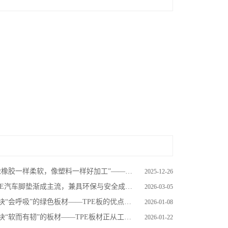
橡胶一样柔软，像塑料一样好加工”——TPE材料凭何走进无数产品？
2025-12-26
PE汽车脚垫渐成主流，兼具环保与安全成车内“健康卫士”
2026-03-05
块“会呼吸”的绿色板材——TPE板的优点与作用
2026-01-08
块“软而有韧”的板材——TPE板材正从工厂走进生活
2026-01-22