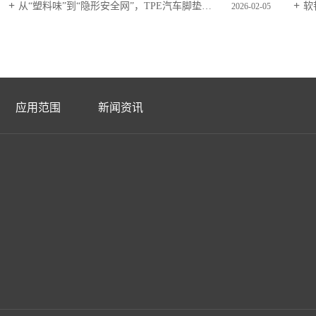
从“塑料味”到“隐形安全网”，TPE汽车脚垫正在悄悄改变你的车内生活
软
2026-02-05
应用范围
新闻资讯