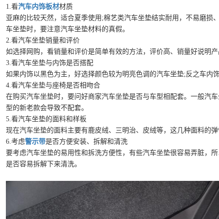
1.看
汽车内饰板材
材质
亚麻的比较天然，适合夏季使用;棉艺类汽车坐垫结实耐用，不易磨损
车坐垫时，要注意汽车坐垫材料的真假。
2.看汽车坐垫销量和评价
如选择网购，看销量和评价是简单有效的方法，评价高、销量好说明产
3.看汽车坐垫与内饰是否搭配
如果内饰以黑色为主，好选择颜色较为明亮色调的汽车坐垫;反之车内
4.看汽车坐垫与座椅是否相吻合
在购买汽车坐垫时，要问好商家汽车坐垫是否与车型相配套。一般汽车
型的新老款会导致不配套。
5.看汽车坐垫的面料和样板
现在汽车坐垫的面料主要有鹿皮绒、三明治、皮绒等，这几种面料的弹
6.考虑
警示带
是否方便安装、拆解和清洗
要考虑汽车坐垫的易用性和拆洗方便性，有些汽车坐垫很容易弄脏，所
是否容易拆解下来清洗。